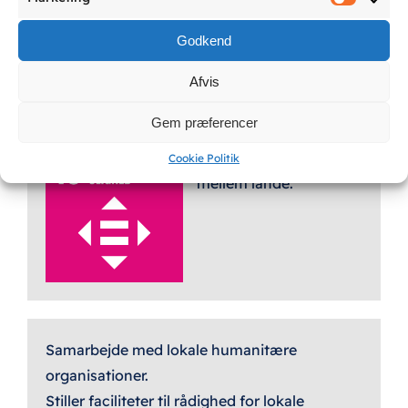
Gratis WI-FI.
Market
Vi tilbyder cykeludlejning.
Godkend
Vi anviser vandreruter og offentlig transport.
Afvis
Gem præferencer
Reducere ulighed i og
Cookie Politik
mellem lande.
Samarbejde med lokale humanitære
organisationer.
Stiller faciliteter til rådighed for lokale