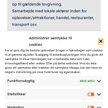
op til gældende lovgivning.
Samarbejde med lokale aktører inden for
oplevelser/attraktioner, handel, restauranter,
transport osv.
Administrer samtykke til
cookies
Bygge robust
For at give dig de bedste oplevelser bruger vi teknologier som cookies
til at gemme og/eller få adgang til enhedsoplysninger. Hvis du giver dit
infrastruktur, fremme
samtykke til disse teknologier, kan vi behandle data som f.eks.
browsingadfærd eller unikke ID'er på dette websted. Hvis du ikke
inkluderende og
giver dit samtykke eller trækker dit samtykke tilbage, kan det have en
bæredygtig
negativ indvirkning på visse funktioner og egenskaber.
industrialisering og
Funktionsdygtig
Altid aktiv
fremme innovation.
Statistikker
Statist
Marketing