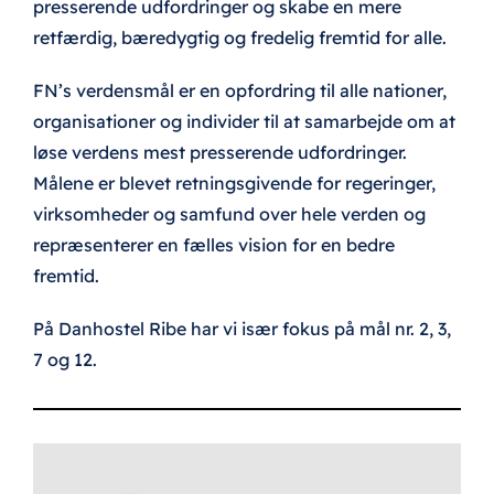
presserende udfordringer og skabe en mere
Faciliteter
retfærdig, bæredygtig og fredelig fremtid for alle.
Ribehallen
FN’s verdensmål er en opfordring til alle nationer,
organisationer og individer til at samarbejde om at
løse verdens mest presserende udfordringer.
Udsigt til Nationalpark
Målene er blevet retningsgivende for regeringer,
virksomheder og samfund over hele verden og
Souvenirs
repræsenterer en fælles vision for en bedre
fremtid.
FN’s verdensmål
På Danhostel Ribe har vi især fokus på mål nr. 2, 3,
7 og 12.