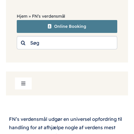
Grupper
Hjem
»
FN’s verdensmål
Skoler
Online Booking
Søg
Om os
efter:
Oplev
Kontakt
Toggle
Navigation
Om os
FAQ – Ofte stillede spørgsmål
FN’s verdensmål udgør en universel opfordring til
handling for at afhjælpe nogle af verdens mest