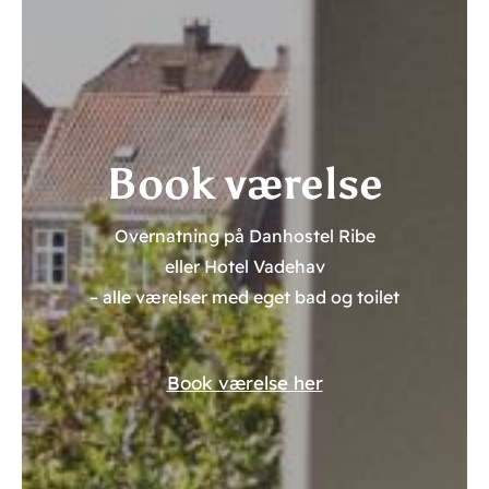
Book værelse
Overnatning på Danhostel Ribe
eller Hotel Vadehav
– alle værelser med eget bad og toilet
Book værelse her