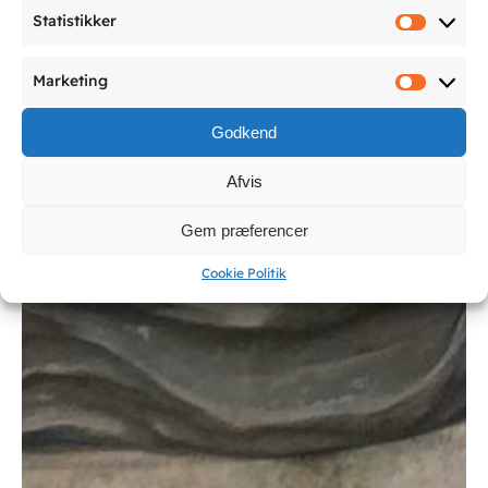
Statistikker
Statist
Marketing
Market
Godkend
Afvis
Gem præferencer
Cookie Politik