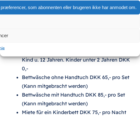
Zusatzpreise 2026- Die Preise beinhalten
gre præferencer, som abonnenten eller brugeren ikke har anmodet om.
nicht :
Frühstücksbüfett
DKK 110,- pro Person, DKK
55,- Kind u. 12 Jahren. Kinder unter 2 Jahren
ncer
DKK 0,-
nie
Lunchpakete DKK 70,- pro Person, DKK 35,-
Kind u. 12 Jahren. Kinder unter 2 Jahren DKK
0,-
Bettwäsche ohne Handtuch DKK 65,- pro Set
(Kann mitgebracht werden)
Bettwäsche mit Handtuch DKK 85,- pro Set
(Kann mitgebracht werden)
Miete für ein Kinderbett DKK 75,- pro Nacht