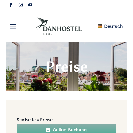
Skip
to
content
Deutsch
Toggle
Navigation
Startseite
Preise
Preise
Erlebnisse
Über das hostel
Übernachtung
Startseite
»
Preise
Restaurant
Online-Buchung