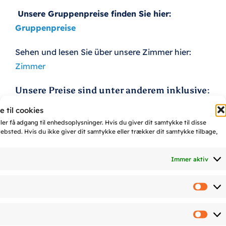
Unsere Gruppenpreise finden Sie hier:
Gruppenpreise
Sehen und lesen Sie über unsere Zimmer hier:
Zimmer
Unsere Preise sind unter anderem inklusive:
 til cookies
Kostenloser Wi-Fi Zugang
er få adgang til enhedsoplysninger. Hvis du giver dit samtykke til disse
Strom, Wasser, Heizung, Umweltabgabe und
ebsted. Hvis du ikke giver dit samtykke eller trækker dit samtykke tilbage,
Steuer
Benutzung der Gästeküche,
Immer aktiv
Gästespeiseraum, Wickelraum, Parkplatz etc.
Stati
Hier sehen Sie alle kostenlose Einzelheiten, die im
Preis inbegriffen sind:
Kostenlos
Mark