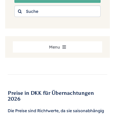
Search
Fahrradvermietung
for:
Gruppen
Kontaktieren Sie uns
Menu
Preise
Angebote
Preise in DKK für Übernachtungen
Kostenlos
2026
Die Preise sind Richtwerte, da sie saisonabhängig
Fahrradurlaub an der Nordsee