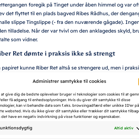
ttergangen foregik på Tinget under åben himmel og var offen
ev det flyttet til en plads bagved Ribes Rådhus, der denga
alle slippe Tingslippe (- fra den nuværende gågade). In
en tilladelse. Når der var tvivl om den anklagedes skyld, bru
ltalte som vidner.
iber Ret dømte i praksis ikke så strengt
 papiret kunne Riber Ret altså se strengere ud, men i praks
 1500-tallet, at kun 3 fik dødsstraf. Det drejede sig om en 
Administrer samtykke til cookies
 2 kvinder taget på fersk gerning i tyveri, den ene for tred
ngt de fleste sager, der blev afgjort i disse år var gældssa
 at give dig de bedste oplevelser bruger vi teknologier som cookies til at ge
eller få adgang til enhedsoplysninger. Hvis du giver dit samtykke til disse
gt blev kun 3 dødsdømt. Langt de fleste dømte fik bødestraf
nologier, kan vi behandle data som f.eks. browsingadfærd eller unikke ID'er på
rtvisning fra byen. Fængselsstraf brugte man ikke før i 1600-
te websted. Hvis du ikke giver dit samtykke eller trækker dit samtykke tilbag
 det have en negativ indvirkning på visse funktioner og egenskaber.
rbryder i flere år.
unktionsdygtig
Altid aktiv
et Gamle Rådhus i Ribe – Rådhussamlingen