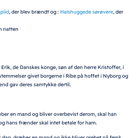
piid
, der blev brændt og :
Halshuggede sørøvere
, der
m natten
 Erik, de Danskes konge, søn af den herre Kristoffer, i
stemmelser givet borgerne i Ribe på hoffet i Nyborg og
ænd gav deres samtykke dertil.
er en mand og bliver overbevist derom, skal han
, og hans frænder skal intet betale for ham.
r dag, dræber en mand og ikke bliver grebet på fersk