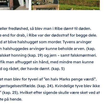
ller fredløshed, så blev man i Ribe dømt til døden.
le end for drab, i Ribe var der dødsstraf for begge dele.
 at blive halshugget som morder. Tyvens arvinger
en halshuggedes arvinger kunne beholde arven. (kap.
alsket honning (kap. 19) og jern – samt falskmøntneri.
 fik man afhugget sin hånd, med mindre man kunne
g rådet, der havde dømt. (kap. 5)
t man blev for tyveri af ”en halv Marks penge værdi”.
agelsestilfælde. (kap. 24). Kvindelige tyve blev ikke
kap. 25). Hvilket efter sigende skulle være sket ved at
kte på hende.