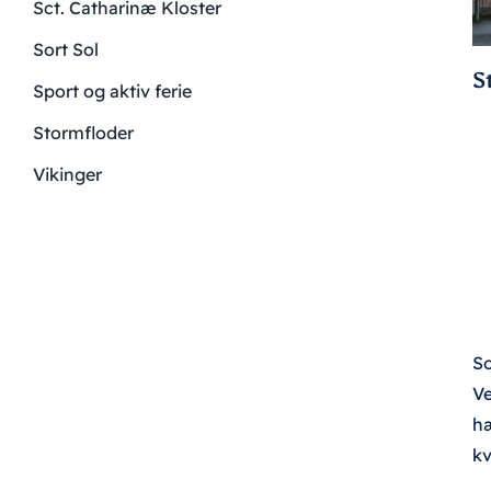
Sct. Catharinæ Kloster
Sort Sol
S
Sport og aktiv ferie
Stormfloder
Vikinger
So
Ve
hæ
kv