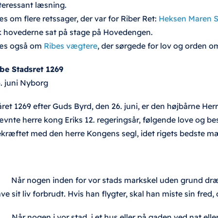
teressant læsning.
s om flere retssager, der var for Riber Ret:
Heksen Maren S
k hovederne sat på stage på Hovedengen.
æs også om
Ribes vægtere
, der sørgede for lov og orden o
be Stadsret 1269
. juni Nyborg
året 1269 efter Guds Byrd, den 26. juni, er den højbårne Herr
vnte herre kong Eriks 12. regeringsår, følgende love og be
kræftet med den herre Kongens segl, idet rigets bedste m
 Når nogen inden for vor stads markskel uden grund dræb
ve sit liv forbrudt. Hvis han flygter, skal han miste sin fred
 Når nogen i vor stad, i et hus eller på gaden ved nat elle