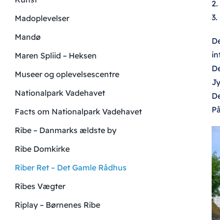
2.
3.
Madoplevelser
Mandø
De
in
Maren Spliid – Heksen
De
Museer og oplevelsescentre
Jy
Nationalpark Vadehavet
De
På
Facts om Nationalpark Vadehavet
Ribe – Danmarks ældste by
Ribe Domkirke
Riber Ret – Det Gamle Rådhus
Ribes Vægter
Riplay – Børnenes Ribe