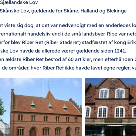
 Sjællandske Lov
 Skånske Lov, gældende for Skåne, Halland og Blekinge
t viste sig dog, at det var nødvendigt med en anderledes 
ternationalt handelsliv end i de små landsbyer. Ribe var ne
rfor blev Riber Ret (Riber Stadsret) stadfæstet af kong Erik
ske Lov havde da allerede været gældende siden 1241.
n ældste Riber Ret bestod af 60 artikler, men efterhånden bl
 de områder, hvor Riber Ret ikke havde lavet egne regler, v