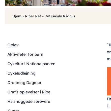
Hjem
»
Riber Ret – Det Gamle Rådhus
Oplev
”T
or
Aktiviteter for børn
me
Cykeltur i Nationalparken
Cykeludlejning
Dronning Dagmar
Gratis oplevelser i Ribe
Da
Halshuggede sørøvere
1.
Kunst