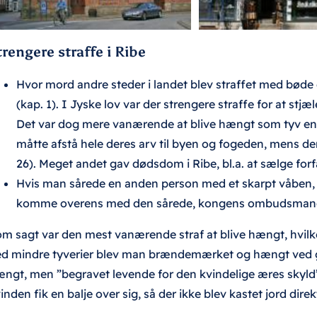
trengere straffe i Ribe
Hvor mord andre steder i landet blev straffet med bøde e
(kap. 1). I Jyske lov var der strengere straffe for at stjæ
Det var dog mere vanærende at blive hængt som tyv end
måtte afstå hele deres arv til byen og fogeden, mens d
26). Meget andet gav dødsdom i Ribe, bl.a. at sælge forf
Hvis man sårede en anden person med et skarpt våben,
komme overens med den sårede, kongens ombudsmand o
m sagt var den mest vanærende straf at blive hængt, hvilke
d mindre tyverier blev man brændemærket og hængt ved gent
ngt, men ”begravet levende for den kvindelige æres skyld” (
inden fik en balje over sig, så der ikke blev kastet jord dire