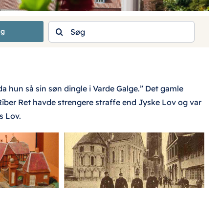
Søg
ng
efter:
da hun så sin søn dingle i Varde Galge.” Det gamle
 Riber Ret havde strengere straffe end Jyske Lov og var
s Lov.