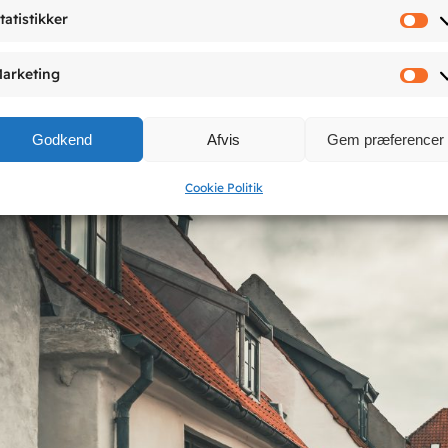
tatistikker
 Ribes Gamle Rådhus er det tidligere gældsfængsel indrett
St
r kan man se morgenstjerner, bøddelsværd, tommelskruer
arketing
det. Se åbningstider under:
Museer og Oplevelsescentre
Ma
 fotos af flere af de udstillede ting her på siden. ( Se ogs
Godkend
Afvis
Gem præferencer
nmarks ældste by
)
Cookie Politik