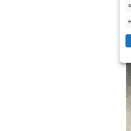
S
På
He
M
an
Se
Da