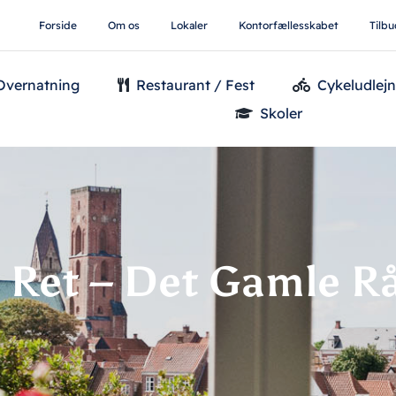
Forside
Om os
Lokaler
Kontorfællesskabet
Tilbu
Overnatning
Restaurant / Fest
Cykeludlejn
Skoler
 Ret – Det Gamle 