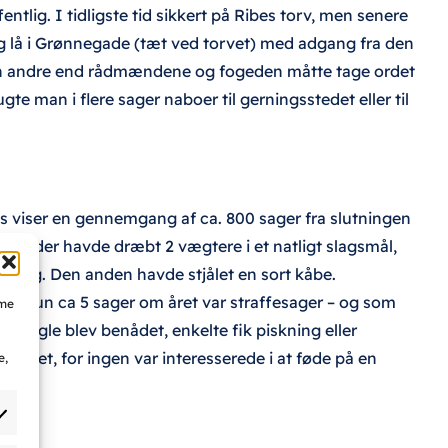
tlig. I tidligste tid sikkert på Ribes torv, men senere
ng lå i Grønnegade (tæt ved torvet) med adgang fra den
gen andre end rådmændene og fogeden måtte tage ordet
gte man i flere sager naboer til gerningsstedet eller til
is viser en gennemgang af ca. 800 sager fra slutningen
mand, der havde dræbt 2 vægtere i et natligt slagsmål,
je gang. Den anden havde stjålet en sort kåbe.
ger – kun ca 5 sager om året var straffesager – og som
mme
, nogle blev benådet, enkelte fik piskning eller
tallet, for ingen var interesserede i at føde på en
e,