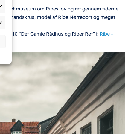
et til et museum om Ribes lov og ret gennem tiderne.
atistikker
, rådmandskrus, model af Ribe Nørreport og meget
rketing
å punkt 10 “Det Gamle Rådhus og Riber Ret” i:
Ribe –