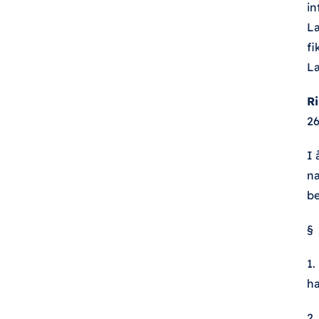
in
Læ
fi
L
Ri
26
I 
næ
be
§
1.
ha
2.