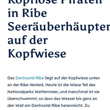
in Ribe
Museen und Erlebniszentren
Seeräuberhäupte
Historichser stadtrundgang
auf der
Die Wikinger
Kopfwiese
Nationalpark Wattenmeer
Scwarze Sonne – Stare
Das
Danhostel Ribe
liegt auf der Kopfwiese unten
an der Ribe Vesterå. Heute ist die Wiese Teil des
Fakten über Nationalpark Wattenmeer
Nationalparks Wattenmeer, und manchmal ist sie
überschwemmt, so dass das Wasser bis ganz an
den Wall am Danhostel Ribe heranreicht. Zu
Dom zu Ribe