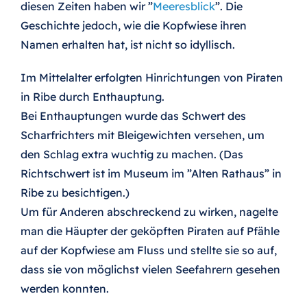
diesen Zeiten haben wir ”
Meeresblick
”. Die
Geschichte jedoch, wie die Kopfwiese ihren
Ribes Nachtwächter
Namen erhalten hat, ist nicht so idyllisch.
Im Mittelalter erfolgten Hinrichtungen von Piraten
Kunst
in Ribe durch Enthauptung.
Bei Enthauptungen wurde das Schwert des
Sport und aktive Ferien
Scharfrichters mit Bleigewichten versehen, um
den Schlag extra wuchtig zu machen. (Das
Fahrradtour im Nationalpark Wattenmeer
Richtschwert ist im Museum im ”Alten Rathaus” in
Ribe zu besichtigen.)
Um für Anderen abschreckend zu wirken, nagelte
Mandø
man die Häupter der geköpften Piraten auf Pfähle
auf der Kopfwiese am Fluss und stellte sie so auf,
Königin Dagmar
dass sie von möglichst vielen Seefahrern gesehen
werden konnten.
Hexe Maren Spliid