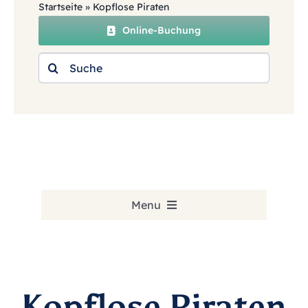
Startseite
»
Kopflose Piraten
Fahrradvermietung
Online-Buchung
Search
Gruppen
for:
Kontaktieren Sie uns
Menu
Erlebnisse
Fahrradvermietung
Kopflose Piraten