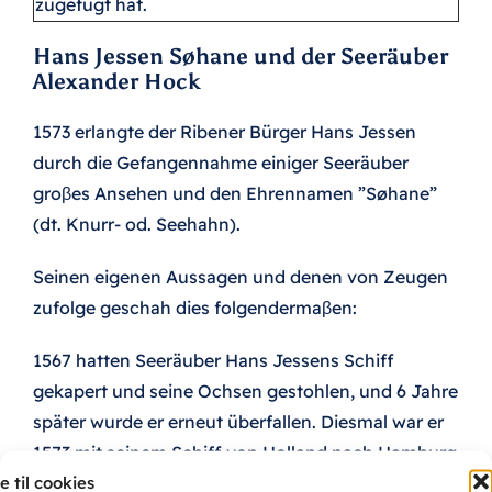
zugefügt hat.
Hans Jessen Søhane und der Seeräuber
Alexander Hock
1573 erlangte der Ribener Bürger Hans Jessen
durch die Gefangennahme einiger Seeräuber
groβes Ansehen und den Ehrennamen ”Søhane”
(dt. Knurr- od. Seehahn).
Seinen eigenen Aussagen und denen von Zeugen
zufolge geschah dies folgendermaβen:
1567 hatten Seeräuber Hans Jessens Schiff
gekapert und seine Ochsen gestohlen, und 6 Jahre
später wurde er erneut überfallen. Diesmal war er
1573 mit seinem Schiff von Holland nach Hamburg
 til cookies
unterwegs, als er am 10. August von Seeräubern